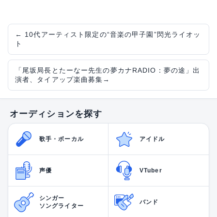
←
10代アーティスト限定の“音楽の甲子園”閃光ライオッ
ト
「尾坂局長とたーなー先生の夢カナRADIO：夢の途」出
演者、タイアップ楽曲募集
→
オーディションを探す
歌手・ボーカル
アイドル
声優
VTuber
シンガー
バンド
ソングライター