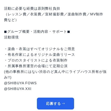
活動に必要な経費は原則弊社負担
（レッスン費／衣装費／宣材撮影費／楽曲制作費／MV制作
費など）
◼︎グループ概要・活動内容・サポート◼︎
活動環境
・楽曲・衣装はすべてオリジナルをご用意
・有名作家によるオリジナル楽曲リリース
・プロのスタイリストによる衣装制作
・所属事務所運営の会場にて定期公演
(他の事務所にはない渋谷のど真ん中にライブハウス所有が強
み!!)
@SHIBUYA FOWS
@SHIBUYA XXI
応募する