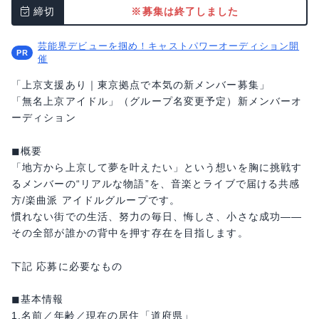
締切
※募集は終了しました
芸能界デビューを掴め！キャストパワーオーディション開
催
「上京支援あり｜東京拠点で本気の新メンバー募集」
「無名上京アイドル」（グループ名変更予定）新メンバーオ
ーディション
◼︎概要
「地方から上京して夢を叶えたい」という想いを胸に挑戦す
るメンバーの“リアルな物語”を、音楽とライブで届ける共感
方/楽曲派 アイドルグループです。
慣れない街での生活、努力の毎日、悔しさ、小さな成功——
その全部が誰かの背中を押す存在を目指します。
下記 応募に必要なもの
◼︎基本情報
1.名前／年齢／現在の居住「道府県」