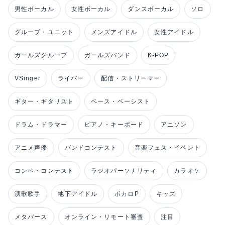
男性ボーカル
女性ボーカル
ダンスボーカル
ソロ
グループ・ユニット
メンズアイドル
女性アイドル
ガールズグループ
ガールズバンド
K-POP
VSinger
ライバー
配信・ストリーマー
ギター・ギタリスト
ベース・ベーシスト
ドラム・ドラマー
ピアノ・キーボード
アニソン
アニメ声優
バンドコンテスト
音楽フェス・イベント
コンペ・コンテスト
ラジオパーソナリティ
カラオケ
演歌歌手
地下アイドル
ボカロP
キッズ
メタバース
オンライン・リモート審査
注目