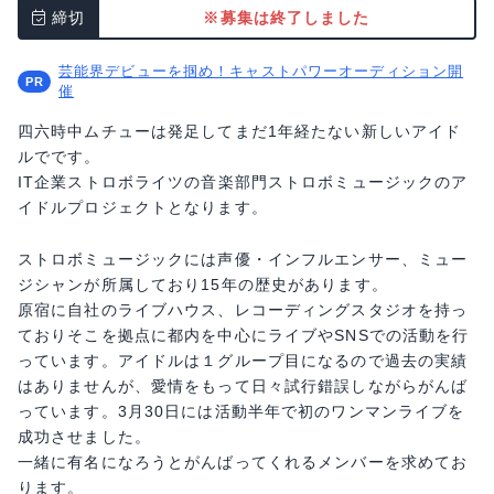
締切
※募集は終了しました
芸能界デビューを掴め！キャストパワーオーディション開
催
四六時中ムチューは発足してまだ1年経たない新しいアイド
ルでです。
IT企業ストロボライツの音楽部門ストロボミュージックのア
イドルプロジェクトとなります。
ストロボミュージックには声優・インフルエンサー、ミュー
ジシャンが所属しており15年の歴史があります。
原宿に自社のライブハウス、レコーディングスタジオを持っ
ておりそこを拠点に都内を中心にライブやSNSでの活動を行
っています。アイドルは１グループ目になるので過去の実績
はありませんが、愛情をもって日々試行錯誤しながらがんば
っています。3月30日には活動半年で初のワンマンライブを
成功させました。
一緒に有名になろうとがんばってくれるメンバーを求めてお
ります。