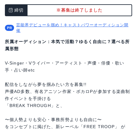
締切
※募集は終了しました
芸能界デビューを掴め！キャストパワーオーディション開
催
所属オーディション：本気で活動？ゆるく自由に？選べる所
属形態
V-Singer・Vライバー・アーティスト・声優・俳優・歌い
手・占い師etc
配信をしながら夢を掴みたい方を募集!!
声優AD多数、有名アニソン作家・ボカロPが参加する楽曲制
作イベントを手掛ける
「BREAK THROUGH」と、
〜個人勢よりも安心・事務所勢よりも自由に〜
をコンセプトに掲げた、新レーベル「FREE TROOP」 が