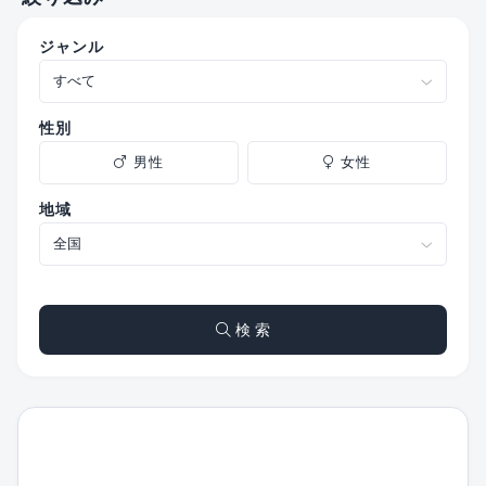
ジャンル
性別
男性
女性
地域
検 索