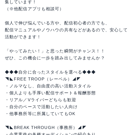
集しています！
（※他配信アプリも相談可）
個人で伸び悩んでいる方や、配信初心者の方でも、
配信マニュアルやノウハウの共有などがあるので、安心して
活動ができます！
「やってみたい！」と思った瞬間がチャンス！！
ぜひ、この機会に一歩を踏み出してみませんか？
◆◆◆自分に合ったスタイルを選べる◆◆◆
◥◣FREE TROOP（レーベル）◢◤
・ノルマなし、自由度の高い活動スタイル
・個人よりも手厚い配信サポート＆報酬形態
・リアル／Vライバーどちらも歓迎
・自分のペースで活動したい人向け
・他事務所等に所属していてもOK
◥◣BREAK THROUGH（事務所）◢◤
・企業案件や各種オーディションの紹介あり