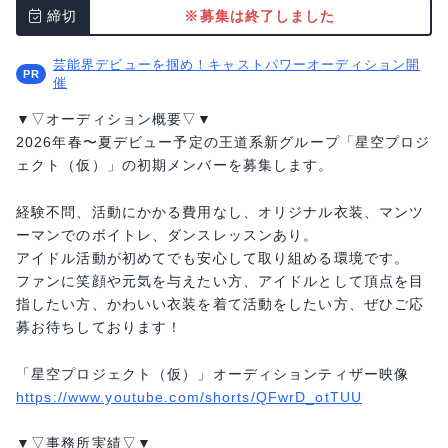
締切
※募集は終了しました
芸能界デビューを掴め！キャストパワーオーディション開
催
▼▽オーディション概要▽▼
2026年春〜夏デビュー予定の王道系新グループ「星空プロジ
ェクト（仮）」の初期メンバーを募集します。
経験不問、活動にかかる費用なし、オリジナル衣装、マンツ
ーマンでのボイトレ、ダンスレッスンあり。
アイドル活動が初めてでも安心して取り組める環境です。
ファンに笑顔や元気を与えたい方、アイドルとして頂点を目
指したい方、かわいい衣装を着て活動をしたい方、ぜひご応
募お待ちしております！
「星空プロジェクト（仮）」オーディションティザー映像
https://www.youtube.com/shorts/QFwrD_otTUU
▼▽事務所実績▽▼