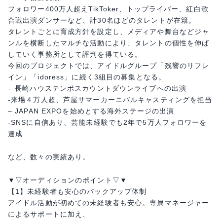
フォロワー400万人超えTikToker、トップライバー、紅白歌
合戦出演ダンサーなど、計30名ほどのタレントが在籍。
タレントごとに育成方針を設定し、メディアや舞台などジャ
ンルを横断したマルチな活動により、タレントの個性を伸ば
していく事務所として評判を得ている。
今回のプロジェクトでは、アイドルグループ「残響のリフレ
イン」「idoress」に続く3組目の募集となる。
– 長崎ハウステンボスカウントダウンライブへの出演
-来場４万人超、芦屋サマーカーニバルキャスティングを担当
– ​JAPAN EXPOを始めとする海外ステージの出演
-SNSに自信あり、芸能未経験でも2年で5万人フォロワーを
達成
など、数々の実績あり。
▼▽オーディションのポイント▽▼
【1】未経験者も安心のバックアップ体制
アイドル活動が初めての未経験者も安心。専属マネージャー
によるサポートに加え、