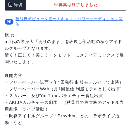
締切
※募集は終了しました
芸能界デビューを掴め！キャストパワーオーディション開
催
概 要
α世代の等身大「ありのまま」を表現し部活動の様なアイド
ルグループとなります。
清く！正しく！美しく！をモットーにメディアミックスで展
開いたします。
展開内容
・フリーペーパー誌面（年4回発行 制服モデルとして出演）
・フリーペーパーWeb（月1回配信 制服モデルとして出演）
・スカパー！及びYouTubeバラエティー番組出演！
・AKIBAカルチャーズ劇場！（秋葉原で最大級のアイドル専
用劇場）ライブ活動！
・既存アイドルグループ「Prhythm」とのコラボライブ活
動！など。