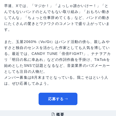
早速、Xでは、「マジか！」「よっしゃ誰かいけー！」「と
んでもないバンドのとんでもない取り組み」「おもろい動き
してんな」「ちょっと仕事辞めてくる」など、バンドの動き
にたくさんの驚きとワクワクのコメントで盛り上がっていま
す。
また、玉屋2060%（Vo/Gt）はバンド活動の傍ら、親しみや
すさと独自のセンスを活かした作家としても人気を博してい
る。最近では、CANDY TUNE「倍倍FIGHT!」、ナナヲアカ
リ「明日の私に幸あれ」などの作詞作曲を手掛け、TikTokを
始めとしたSNSで話題となるなど、音楽業界のバズメーカー
としても注目の人物だ。
メンバー募集は8月末までとなっている。我こそはという人
は、ぜひ応募してみよう。
応募する
概要