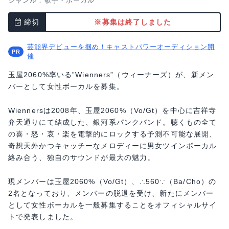
ジャンル：
歌手・ボーカル
締切
※募集は終了しました
芸能界デビューを掴め！キャストパワーオーディション開
催
玉屋2060%率いる”Wienners”（ウィーナーズ）が、新メン
バーとして女性ボーカルを募集。
Wiennersは2008年、玉屋2060%（Vo/Gt）を中心に吉祥寺
弁天通りにて結成した、銀河系パンクバンド。聴くもの全て
の喜・怒・哀・楽を電撃的にロックする予測不可能な展開、
奇想天外かつキャッチーなメロディーに男女ツインボーカル
絡み合う、独自のサウンドが最大の魅力。
現メンバーは玉屋2060%（Vo/Gt）、∴560∵（Ba/Cho）の
2名となっており、メンバーの脱退を受け、新たにメンバー
として女性ボーカルを一般募集することをオフィシャルサイ
トで発表しました。