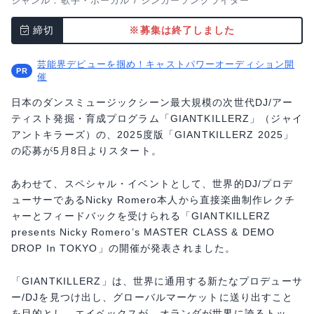
ジャンル：
歌手・ボーカル
/
シンガーソングライター
締切
※募集は終了しました
芸能界デビューを掴め！キャストパワーオーディション開
催
日本のダンスミュージックシーン最大規模の次世代DJ/アー
ティスト発掘・育成プログラム「GIANTKILLERZ」（ジャイ
アントキラーズ）の、2025度版「GIANTKILLERZ 2025」
の応募が5月8日よりスタート。
あわせて、スペシャル・イベントとして、世界的DJ/プロデ
ューサーであるNicky Romero本人から直接楽曲制作レクチ
ャーとフィードバックを受けられる「GIANTKILLERZ
presents Nicky Romero’s MASTER CLASS & DEMO
DROP In TOKYO」の開催が発表されました。
「GIANTKILLERZ」は、世界に通用する新たなプロデューサ
ー/DJを見つけ出し、グローバルマーケットに送り出すこと
を目的とし、エイベックスが、オランダが世界に誇るトッ