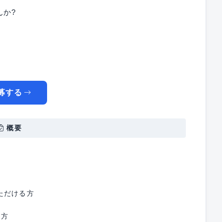
んか?
募する
概要
ただける方
な方