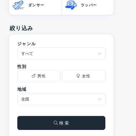
ダンサー
ラッパー
絞り込み
ジャンル
性別
男性
女性
地域
検 索