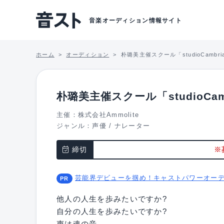
音楽オーディション情報サイト
ホーム
オーディション
朴璐美主催スクール「studioCambr
朴璐美主催スクール「studioCam
主催：株式会社Ammolite
ジャンル：
声優
/
ナレーター
締切
※
芸能界デビューを掴め！キャストパワーオー
他人の人生を歩みたいですか?
自分の人生を歩みたいですか?
声は魂の音