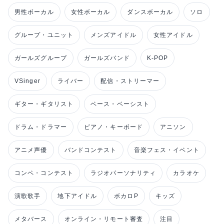
男性ボーカル
女性ボーカル
ダンスボーカル
ソロ
グループ・ユニット
メンズアイドル
女性アイドル
ガールズグループ
ガールズバンド
K-POP
VSinger
ライバー
配信・ストリーマー
ギター・ギタリスト
ベース・ベーシスト
ドラム・ドラマー
ピアノ・キーボード
アニソン
アニメ声優
バンドコンテスト
音楽フェス・イベント
コンペ・コンテスト
ラジオパーソナリティ
カラオケ
演歌歌手
地下アイドル
ボカロP
キッズ
メタバース
オンライン・リモート審査
注目