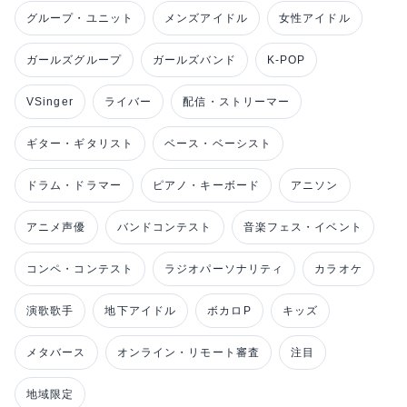
グループ・ユニット
メンズアイドル
女性アイドル
ガールズグループ
ガールズバンド
K-POP
VSinger
ライバー
配信・ストリーマー
ギター・ギタリスト
ベース・ベーシスト
ドラム・ドラマー
ピアノ・キーボード
アニソン
アニメ声優
バンドコンテスト
音楽フェス・イベント
コンペ・コンテスト
ラジオパーソナリティ
カラオケ
演歌歌手
地下アイドル
ボカロP
キッズ
メタバース
オンライン・リモート審査
注目
地域限定