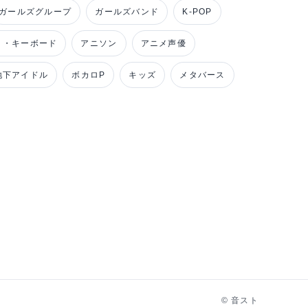
ガールズグループ
ガールズバンド
K-POP
ノ・キーボード
アニソン
アニメ声優
地下アイドル
ボカロP
キッズ
メタバース
© 音スト