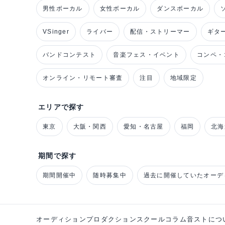
男性ボーカル
女性ボーカル
ダンスボーカル
VSinger
ライバー
配信・ストリーマー
ギタ
バンドコンテスト
音楽フェス・イベント
コンペ・
オンライン・リモート審査
注目
地域限定
エリアで探す
東京
大阪・関西
愛知・名古屋
福岡
北海
期間で探す
期間開催中
随時募集中
過去に開催していたオーデ
オーディション
プロダクション
スクール
コラム
音ストにつ