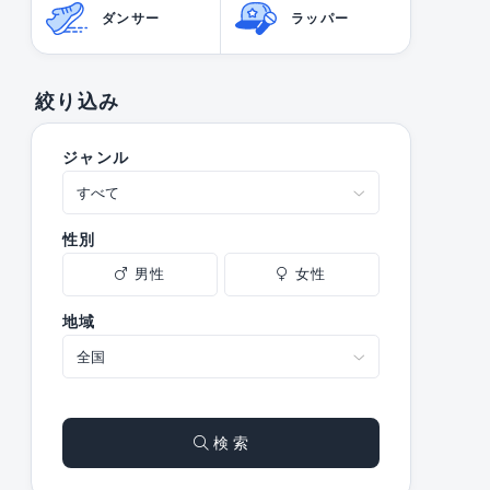
ダンサー
ラッパー
絞り込み
ジャンル
性別
男性
女性
地域
検 索