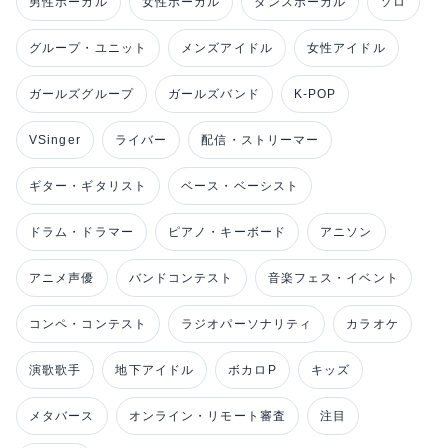
男性ボーカル
女性ボーカル
ダンスボーカル
ソロ
グループ・ユニット
メンズアイドル
女性アイドル
ガールズグループ
ガールズバンド
K-POP
VSinger
ライバー
配信・ストリーマー
ギター・ギタリスト
ベース・ベーシスト
ドラム・ドラマー
ピアノ・キーボード
アニソン
アニメ声優
バンドコンテスト
音楽フェス・イベント
コンペ・コンテスト
ラジオパーソナリティ
カラオケ
演歌歌手
地下アイドル
ボカロP
キッズ
メタバース
オンライン・リモート審査
注目