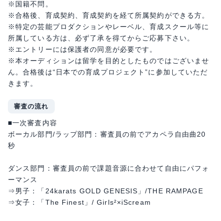
※国籍不問。
※合格後、育成契約、育成契約を経て所属契約ができる方。
※特定の芸能プロダクションやレーベル、育成スクール等に
所属している⽅は、必ず了承を得てからご応募下さい。
※エントリーには保護者の同意が必要です。
※本オーディションは留学を目的としたものではございませ
ん。合格後は“日本での育成プロジェクト”に参加していただ
きます。
審査の流れ
■一次審査内容
ボーカル部門/ラップ部門：審査員の前でアカペラ自由曲20
秒
ダンス部門：審査員の前で課題音源に合わせて自由にパフォ
ーマンス
⇒男子：「24karats GOLD GENESIS」/THE RAMPAGE
⇒女子：「The Finest」/ Girls²×iScream