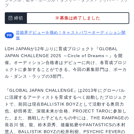
ジャンル：
歌手・ボーカル
/
ダンサー・ダンス
/
ラッパー・ラッ
プ
締切
※募集は終了しました
芸能界デビューを掴め！キャストパワーオーディション開
催
LDH JAPANが12年ぶりに育成プロジェクト『GLOBAL
JAPAN CHALLENGE 2025 ～Circle of Dreams～』を開
催。オーディション合格者はデビューに向け、各育成プロジ
ェクトに参加することができる。今回の募集部門は、ボーカ
ル・ダンス・ラップの3部門。
『GLOBAL JAPAN CHALLENGE』は2013年にグローバル
に活躍するアーティストを育成するべく始動したプロジェク
トで、前回は現在BALLISTIK BOYZとして活動する奥田力
也、砂田将宏、深堀未来が合格、PROJECT TAROに参加し
た。また、挑戦した子どもたちの中には、THE RAMPAGEの
長谷川 慎、龍、鈴木昴秀、後藤拓磨やFANTASTICSの木村
慧人、BALLISTIK BOYZの松井利樹、PSYCHIC FEVERの