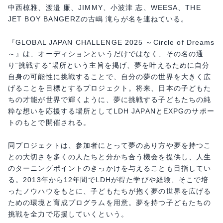
中西椋雅、渡邉 廉、JIMMY、小波津 志、WEESA、THE
JET BOY BANGERZの古嶋 滝らが名を連ねている。
『GLOBAL JAPAN CHALLENGE 2025 ～Circle of Dreams
～』は、オーディションというだけではなく、その名の通
り“挑戦する”場所という主旨を掲げ、夢を叶えるために自分
自身の可能性に挑戦することで、自分の夢の世界を大きく広
げることを目標とするプロジェクト。将来、日本の子どもた
ちの才能が世界で輝くように、夢に挑戦する子どもたちの純
粋な想いを応援する場所としてLDH JAPANとEXPGのサポー
トのもとで開催される。
同プロジェクトは、参加者にとって夢のあり方や夢を持つこ
との大切さを多くの人たちと分かち合う機会を提供し、人生
のターニングポイントのきっかけを与えることも目指してい
る。2013年から12年間でLDHが得た学びや経験、そこで培
ったノウハウをもとに、子どもたちが抱く夢の世界を広げる
ための環境と育成プログラムを用意。夢を持つ子どもたちの
挑戦を全力で応援していくという。