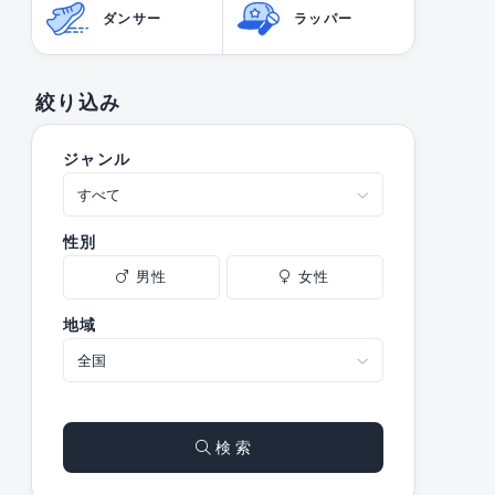
ダンサー
ラッパー
絞り込み
ジャンル
性別
男性
女性
地域
検 索