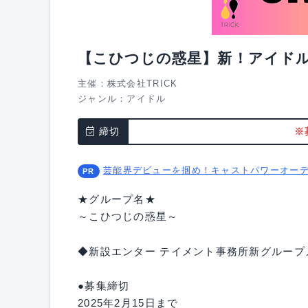
【こひつじの惑星】新！アイド
主催：株式会社TRICK
ジャンル：
アイドル
締切
※
芸能界デビューを掴め！キャストパワーオー
★グループ名★
～こひつじの惑星～
◆新設エンター テイメント事務所新グループ
●募集締切
2025年2月15日まで