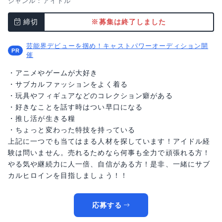
ジャンル：
アイドル
締切
※募集は終了しました
芸能界デビューを掴め！キャストパワーオーディション開
催
・アニメやゲームが大好き
・サブカルファッションをよく着る
・玩具やフィギュアなどのコレクション癖がある
・好きなことを話す時はつい早口になる
・推し活が生きる糧
・ちょっと変わった特技を持っている
上記に一つでも当てはまる人材を探しています！アイドル経
験は問いません。売れるためなら何事も全力で頑張れる方！
やる気や継続力に人一倍、自信がある方！是非、一緒にサブ
カルヒロインを目指しましょう！！
応募する