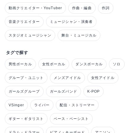
動画クリエイター・YouTuber
作曲・編曲
作詞
音楽クリエイター
ミュージシャン・演奏者
スタジオミュージシャン
舞台・ミュージカル
タグで探す
男性ボーカル
女性ボーカル
ダンスボーカル
ソロ
グループ・ユニット
メンズアイドル
女性アイドル
ガールズグループ
ガールズバンド
K-POP
VSinger
ライバー
配信・ストリーマー
ギター・ギタリスト
ベース・ベーシスト
ドラム・ドラマー
ピアノ・キーボード
アニソン