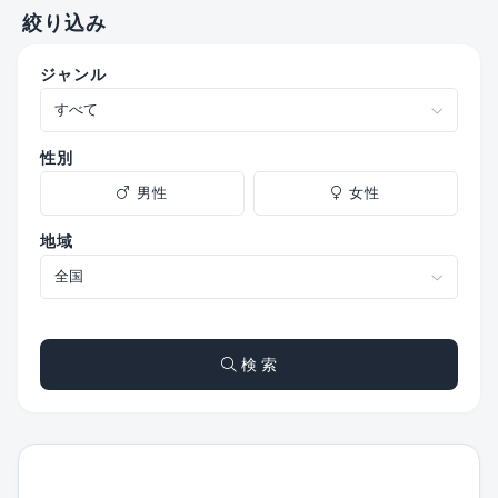
絞り込み
ジャンル
性別
男性
女性
地域
検 索