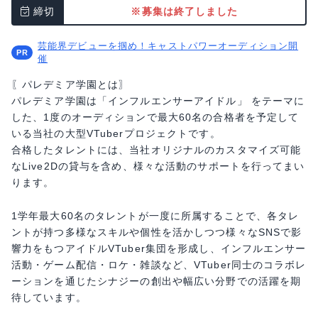
締切
※募集は終了しました
芸能界デビューを掴め！キャストパワーオーディション開
催
〖パレデミア学園とは〗
パレデミア学園は「インフルエンサーアイドル」 をテーマに
した、1度のオーディションで最大60名の合格者を予定して
いる当社の大型VTuberプロジェクトです。
合格したタレントには、当社オリジナルのカスタマイズ可能
なLive2Dの貸与を含め、様々な活動のサポートを行ってまい
ります。
1学年最大60名のタレントが一度に所属することで、各タレ
ントが持つ多様なスキルや個性を活かしつつ様々なSNSで影
響力をもつアイドルVTuber集団を形成し、インフルエンサー
活動・ゲーム配信・ロケ・雑談など、VTuber同士のコラボレ
ーションを通じたシナジーの創出や幅広い分野での活躍を期
待しています。