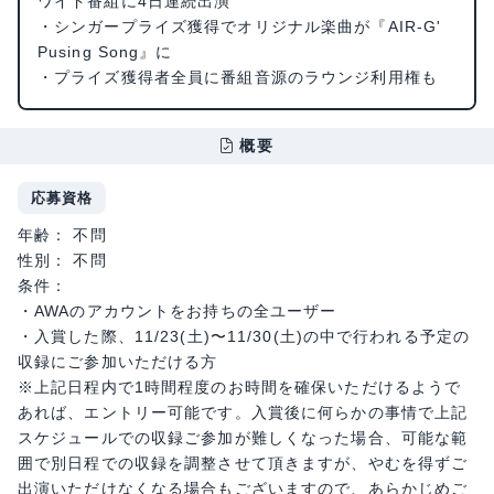
ワイド番組に4日連続出演
・シンガープライズ獲得でオリジナル楽曲が『AIR-G'
Pusing Song』に
・プライズ獲得者全員に番組音源のラウンジ利用権も
概要
応募資格
年齢： 不問
性別： 不問
条件：
・AWAのアカウントをお持ちの全ユーザー
・入賞した際、11/23(土)〜11/30(土)の中で行われる予定の
収録にご参加いただける方
※上記日程内で1時間程度のお時間を確保いただけるようで
あれば、エントリー可能です。入賞後に何らかの事情で上記
スケジュールでの収録ご参加が難しくなった場合、可能な範
囲で別日程での収録を調整させて頂きますが、やむを得ずご
出演いただけなくなる場合もございますので、あらかじめご