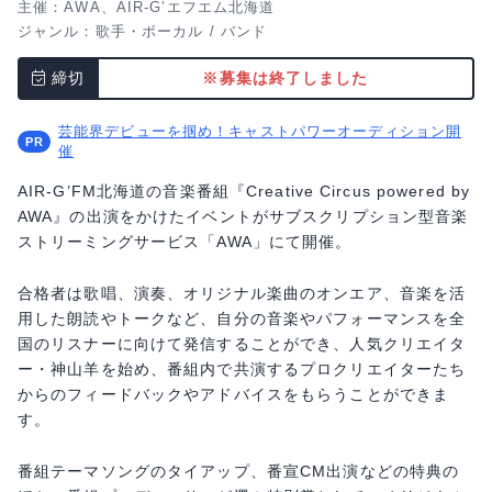
主催：AWA、AIR-G’エフエム北海道
ジャンル：
歌手・ボーカル
/
バンド
締切
※募集は終了しました
芸能界デビューを掴め！キャストパワーオーディション開
催
AIR-G’FM北海道の音楽番組『Creative Circus powered by
AWA』の出演をかけたイベントがサブスクリプション型音楽
ストリーミングサービス「AWA」にて開催。
合格者は歌唱、演奏、オリジナル楽曲のオンエア、音楽を活
用した朗読やトークなど、自分の音楽やパフォーマンスを全
国のリスナーに向けて発信することができ、人気クリエイタ
ー・神山羊を始め、番組内で共演するプロクリエイターたち
からのフィードバックやアドバイスをもらうことができま
す。
番組テーマソングのタイアップ、番宣CM出演などの特典の