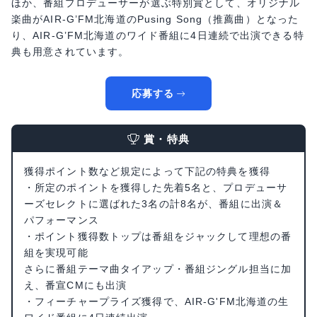
ほか、番組プロデューサーが選ぶ特別賞として、オリジナル
楽曲がAIR-G’FM北海道のPusing Song（推薦曲）となった
り、AIR-G’FM北海道のワイド番組に4日連続で出演できる特
典も用意されています。
応募する
賞・特典
獲得ポイント数など規定によって下記の特典を獲得
・所定のポイントを獲得した先着5名と、プロデューサ
ーズセレクトに選ばれた3名の計8名が、番組に出演＆
パフォーマンス
・ポイント獲得数トップは番組をジャックして理想の番
組を実現可能
さらに番組テーマ曲タイアップ・番組ジングル担当に加
え、番宣CMにも出演
・フィーチャープライズ獲得で、AIR-G'FM北海道の生