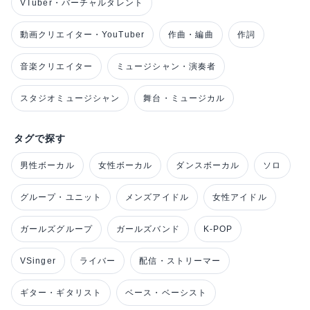
VTuber・バーチャルタレント
動画クリエイター・YouTuber
作曲・編曲
作詞
音楽クリエイター
ミュージシャン・演奏者
スタジオミュージシャン
舞台・ミュージカル
タグで探す
男性ボーカル
女性ボーカル
ダンスボーカル
ソロ
グループ・ユニット
メンズアイドル
女性アイドル
ガールズグループ
ガールズバンド
K-POP
VSinger
ライバー
配信・ストリーマー
ギター・ギタリスト
ベース・ベーシスト