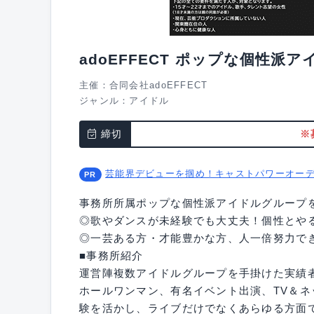
adoEFFECT ポップな個性
主催：合同会社adoEFFECT
ジャンル：
アイドル
締切
※
芸能界デビューを掴め！キャストパワーオー
事務所所属ポップな個性派アイドルグループ
◎歌やダンスが未経験でも大丈夫！個性とや
◎一芸ある方・才能豊かな方、人一倍努力で
■事務所紹介
運営陣複数アイドルグループを手掛けた実績
ホールワンマン、有名イベント出演、TV＆
験を活かし、ライブだけでなくあらゆる方面