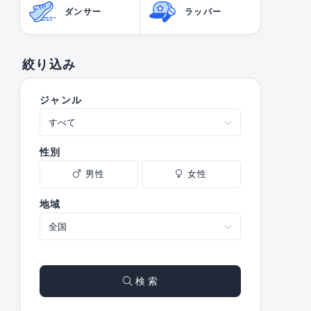
ダンサー
ラッパー
絞り込み
ジャンル
性別
男性
女性
地域
検 索