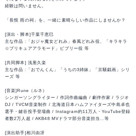
経験は問いません。
「長恨 雨の祠」を、一緒に素晴らしい作品にしませんか？
[演出・脚本]千葉千恵巳
主な作品 :「おジャ魔女どれみ」春風どれみ役、「キラキラ
☆プリキュアアラモード」ビブリー役 等
[共同脚本] 浅葱久楽
主な作品 :「おでんくん」「うちの3姉妹」「京騒戯画」シリ
ーズ 等
[音楽]Rune（ルネ）
シンガーソングライター / 作詞作曲編曲 / 劇伴作家 / ラジオ
DJ / TVCM音楽制作 / 北海道日本ハムファイターズ中島卓也
選手・鍵谷投手登場曲 / Instagram約11万人・YouTube登録
者数2万人超 / AKB48 MVドラマ部分音楽担当…等
[演出助手]相川由冴