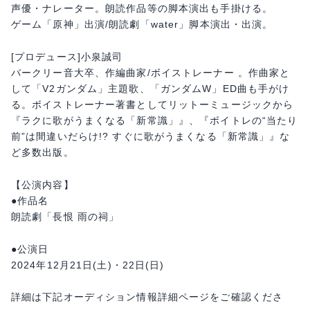
声優・ナレーター。朗読作品等の脚本演出も手掛ける。
ゲーム「原神」出演/朗読劇「water」脚本演出・出演。
[プロデュース]小泉誠司
バークリー音大卒、作編曲家/ボイストレーナー 。作曲家と
して「V2ガンダム」主題歌、「ガンダムW」ED曲も手がけ
る。ボイストレーナー著書としてリットーミュージックから
『ラクに歌がうまくなる「新常識」』、『ボイトレの“当たり
前”は間違いだらけ!? すぐに歌がうまくなる「新常識」』な
ど多数出版。
【公演内容】
●作品名
朗読劇「長恨 雨の祠」
●公演日
2024年12月21日(土)・22日(日)
詳細は下記オーディション情報詳細ページをご確認くださ