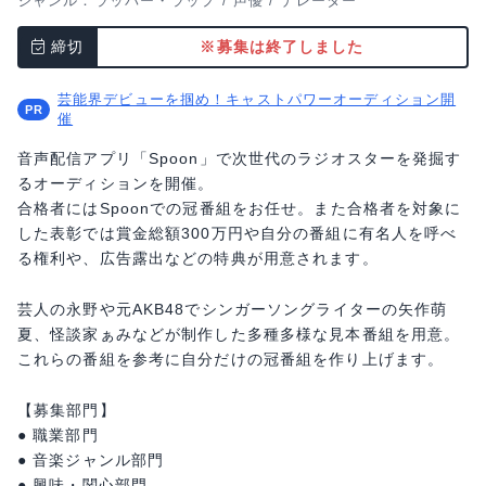
ジャンル：
ラッパー・ラップ
/
声優
/
ナレーター
締切
※募集は終了しました
芸能界デビューを掴め！キャストパワーオーディション開
催
音声配信アプリ「Spoon」で次世代のラジオスターを発掘す
るオーディションを開催。
合格者にはSpoonでの冠番組をお任せ。また合格者を対象に
した表彰では賞金総額300万円や自分の番組に有名人を呼べ
る権利や、広告露出などの特典が用意されます。
芸人の永野や元AKB48でシンガーソングライターの矢作萌
夏、怪談家ぁみなどが制作した多種多様な見本番組を用意。
これらの番組を参考に自分だけの冠番組を作り上げます。
【募集部門】
● 職業部門
● 音楽ジャンル部門
● 興味・関心部門