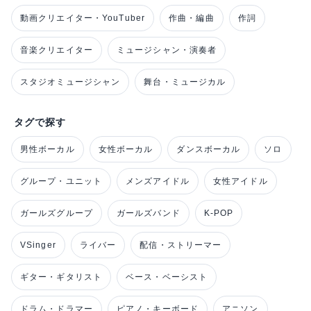
動画クリエイター・YouTuber
作曲・編曲
作詞
音楽クリエイター
ミュージシャン・演奏者
スタジオミュージシャン
舞台・ミュージカル
タグで探す
男性ボーカル
女性ボーカル
ダンスボーカル
ソロ
グループ・ユニット
メンズアイドル
女性アイドル
ガールズグループ
ガールズバンド
K-POP
VSinger
ライバー
配信・ストリーマー
ギター・ギタリスト
ベース・ベーシスト
ドラム・ドラマー
ピアノ・キーボード
アニソン