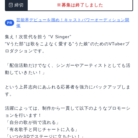
締切
※募集は終了しました
芸能界デビューを掴め！キャストパワーオーディション開
催
集え！次世代を担う “V Singer”
“Vうた部”は歌をこよなく愛する”うた娘”のためのVTuberプ
ロダクションです。
「配信活動だけでなく、シンガーやアーティストとしても活
動していきたい！」
という上昇志向にあふれる応募者を強力にバックアップしま
す。
活躍によっては、制作から一貫して以下のようなプロモーシ
ョンを行います！
「自分の歌が街で流れる」
「有名歌手と同じチャートに入る」
「いつか3Dでステージに立ちたい！」