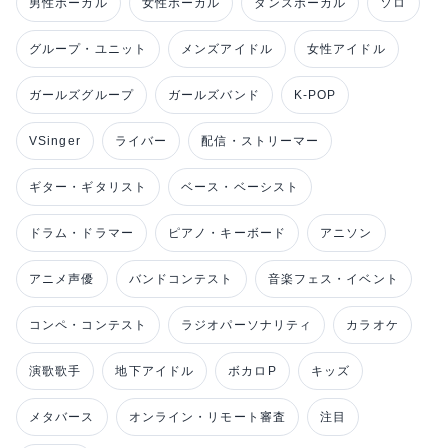
男性ボーカル
女性ボーカル
ダンスボーカル
ソロ
グループ・ユニット
メンズアイドル
女性アイドル
ガールズグループ
ガールズバンド
K-POP
VSinger
ライバー
配信・ストリーマー
ギター・ギタリスト
ベース・ベーシスト
ドラム・ドラマー
ピアノ・キーボード
アニソン
アニメ声優
バンドコンテスト
音楽フェス・イベント
コンペ・コンテスト
ラジオパーソナリティ
カラオケ
演歌歌手
地下アイドル
ボカロP
キッズ
メタバース
オンライン・リモート審査
注目