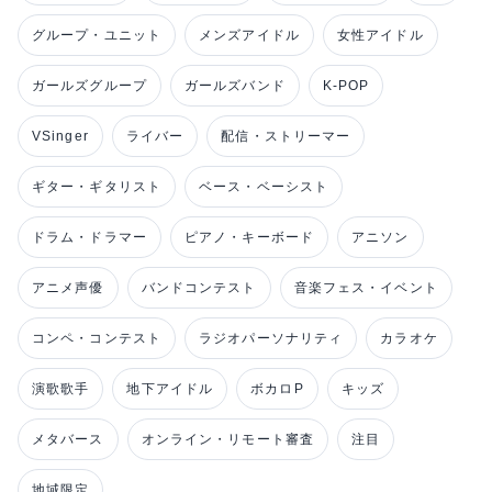
グループ・ユニット
メンズアイドル
女性アイドル
ガールズグループ
ガールズバンド
K-POP
VSinger
ライバー
配信・ストリーマー
ギター・ギタリスト
ベース・ベーシスト
ドラム・ドラマー
ピアノ・キーボード
アニソン
アニメ声優
バンドコンテスト
音楽フェス・イベント
コンペ・コンテスト
ラジオパーソナリティ
カラオケ
演歌歌手
地下アイドル
ボカロP
キッズ
メタバース
オンライン・リモート審査
注目
地域限定