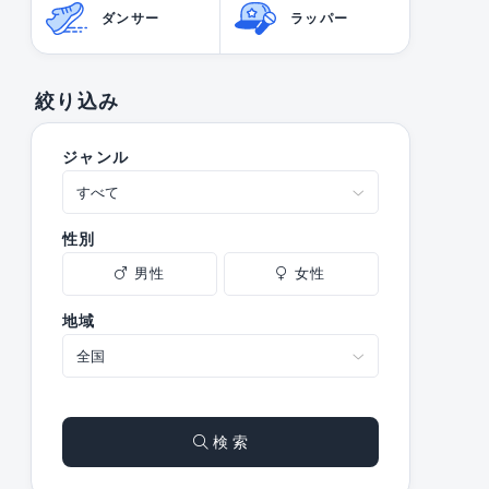
ダンサー
ラッパー
絞り込み
ジャンル
性別
男性
女性
地域
検 索