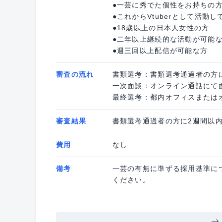
●一芸に秀でた個性をお持ちの
●これからVtuberとして活動
●18歳以上の日本人女性の方
●二年以上継続的な活動が可能
●週三回以上配信が可能な方
審査の流れ
書類選考：書類選考通過者の方
一次面談：オンライン通話にて
最終選考：都内オフィスまたは
審査結果
書類選考通過者の方に2週間以
費用
なし
備考
一芸の有無に準ずる採用基準に
ください。