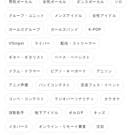
男性ボーカル
女性ボーカル
ダンスボーカル
ソロ
グループ・ユニット
メンズアイドル
女性アイドル
ガールズグループ
ガールズバンド
K-POP
VSinger
ライバー
配信・ストリーマー
ギター・ギタリスト
ベース・ベーシスト
ドラム・ドラマー
ピアノ・キーボード
アニソン
アニメ声優
バンドコンテスト
音楽フェス・イベント
コンペ・コンテスト
ラジオパーソナリティ
カラオケ
演歌歌手
地下アイドル
ボカロP
キッズ
メタバース
オンライン・リモート審査
注目