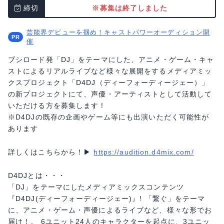
締切
※募集は終了しました
芸能界デビューを掴め！キャストパワーオーディション開
催
ブシロード発「DJ」をテーマにした、アニメ・ゲーム・キャ
ストによるリアルライブなど様々な展開をするメディアミッ
クスプロジェクト「D4DJ（ディーフォーディージェー）」
の新プロジェクトにて、声優・アーティストとして活動して
いただける方を募集します！
※D4DJの既存の企画やゲーム等にも出演いただく可能性が
あります
詳しくはこちらから！▶︎
https://audition.d4mix.com/
D4DJとは・・・
「DJ」をテーマにしたメディアミックスコンテンツ
『D4DJ(ディーフォーディージェー)』! 「繋ぐ」をテーマ
に、アニメ・ゲーム・声優によるライブなど、様々な形でお
届け！。 6ユニット24人のキャラクターを起点に、3ユニッ