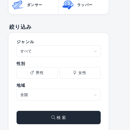
ダンサー
ラッパー
絞り込み
ジャンル
性別
男性
女性
地域
検 索