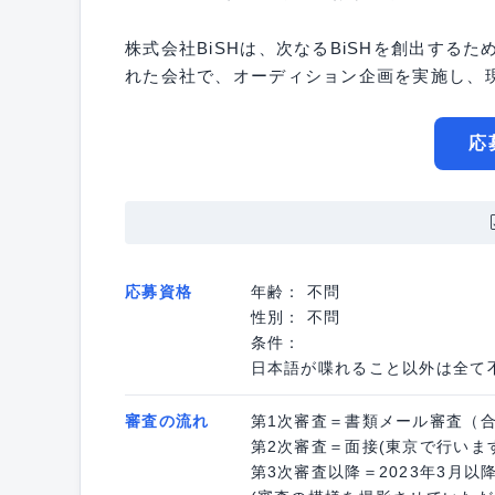
株式会社BiSHは、次なるBiSHを創出する
れた会社で、オーディション企画を実施し、現
応
応募資格
年齢： 不問
性別： 不問
条件：
日本語が喋れること以外は全て
審査の流れ
第1次審査＝書類メール審査（
第2次審査＝面接(東京で行いま
第3次審査以降＝2023年3月