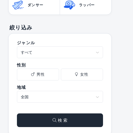
ダンサー
ラッパー
絞り込み
ジャンル
性別
男性
女性
地域
検 索