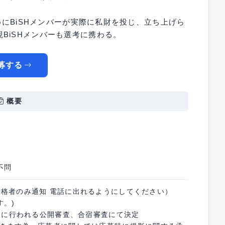
ためにBiSHメンバーが実際に私財を投じ、立ち上げら
BiSHメンバーも選考に携わる。
募する
概要
不問
合格者のみ通知 電話に出れるようにしてください）
す。)
以降に行われる公開審査、合宿審査にて決定