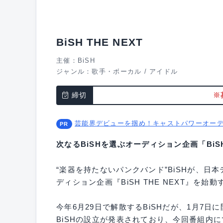
BiSH THE NEXT
主催：BiSH
ジャンル：
歌手・ボーカル
/
アイドル
締切
※
芸能界デビューを掴め！キャストパワーオー
次なるBiSHを選ぶオーディション企画「BiSH 
“楽器を持たないパンクバンド”BiSHが、日
ディション企画『BiSH THE NEXT』を始
今年6月29日で解散するBiSHだが、1月7日
BiSHの設立が発表されており、今回番組内