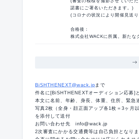
(審査の模様を撮影させていた
諾書にご署名いただきます。)
(コロナの状況により開催見送
合格後：
株式会社WACKに所属。新たな
BiSHTHENEXT@wack.jp
まで
件名に[BiSHTHENEXTオーディション応募]
本文に名前、年齢、身長、体重、住所、緊急
写真2枚（全身・顔正面アップ各1枚＝3ヶ月
を添付して送付
お問い合わせ先 info@wack.jp
2次審査にかかる交通費等は自己負担となり