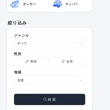
ダンサー
ラッパー
絞り込み
ジャンル
性別
男性
女性
地域
検 索