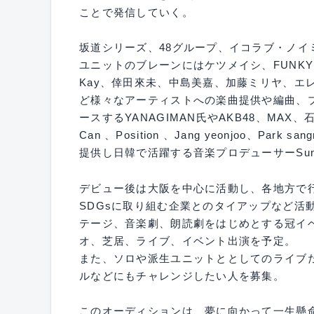
ことで発信していく。
坂道シリーズ、48グループ、イコラブ・ノイ
ユニットのブレーンにはケツメイシ、FUNKY MON
Kay、倖田來未、中島美嘉、加藤ミリヤ、エレフ
ど様々なアーティストへの楽曲提供や編曲、
ースするYANAGIMAN氏やAKB48、MAX、石井杏
Can 、Position 、Jang yeonjoo、Park s
提供し日韓で活躍する音楽プロデューサーSun
デビュー後は大阪を中心に活動し、各地方で行
SDGsに取り組む企業とのタイアップなど活
テージ、音楽劇、朗読劇をはじめとする冠イ
オ、芝居、ライブ、イベント出演を予定。
また、ソロや派生ユニットととしてのライブ
ルなどにもチャレンジしたい人を募集。
このオーディションは、夢に向かって一生懸