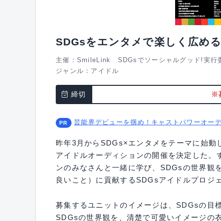
SDGsをエンタメで楽しく広め
主催：SmileLink SDGsでソーシャルグッド!実
ジャンル：
アイドル
締切
※
芸能界デビューを掴め！キャストパワーオー
昨年3月からSDGs×エンタメをテーマに始動
アイドルオーディションの開催を決定した。す
ンのみなさんと一緒に学び、SDGsの世界観
良いこと）に貢献するSDGsアイドルプロジ
募集するユニットのイメージは、SDGsの目
SDGsの世界観を、清楚で可愛いイメージの