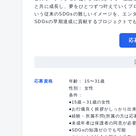
と共に成長し、夢をひとつずつ叶えていくプ
いう従来のSDGsの難しいイメージを、エン
SDGsの早期達成に貢献するプロジェクトで
応
応募資格
年齢： 15〜31歳
性別： 女性
条件：
●15歳～31歳の女性
●お行儀良く挨拶がしっかり出
●経験・所属不問(所属の方は応
●未成年者は保護者の同意が必
●SDGsの知識ゼロでも可能