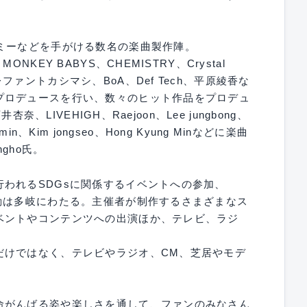
ミーなどを手がける数名の楽曲製作陣。
KEY BABYS、CHEMISTRY、Crystal
ァントカシマシ、BoA、Def Tech、平原綾香な
プロデュースを行い、数々のヒット作品をプロデュ
奈、LIVEHIGH、Raejoon、Lee jungbong、
angmin、Kim jongseo、Hong Kyung Minなどに楽曲
gho氏。
われるSDGsに関係するイベントへの参加、
動は多岐にわたる。主催者が制作するさまざまなス
ベントやコンテンツへの出演ほか、テレビ、ラジ
だけではなく、テレビやラジオ、CM、芝居やモデ
命がんばる姿や楽しさを通して、ファンのみなさん