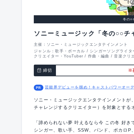
冬の○
ソニーミュージック「冬の○○チ
主催：ソニー・ミュージックエンタテインメント
ジャンル：
歌手・ボーカル
/
シンガーソングライタ
クリエイター・YouTuber
/
作曲・編曲
/
音楽クリ
締切
※
芸能界デビューを掴め！キャストパワーオー
ソニー・ミュージックエンタテインメントが
チャレンジするクリエイター）を対象とする
「諦められない夢 叶えるなら今 この冬 好
シンガー、歌い手、SSW、バンド、ボカロP