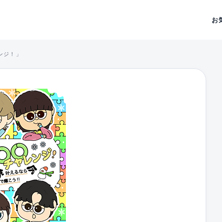
お
ンジ！」