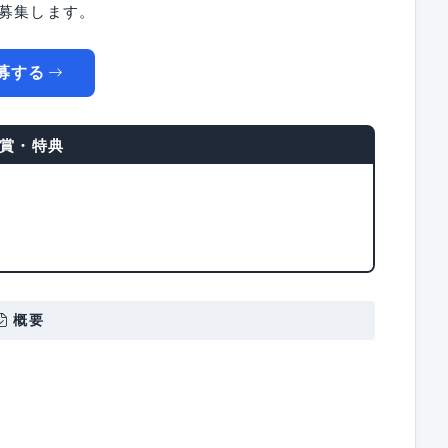
に募集します。
募する
賞・特典
ト
概要