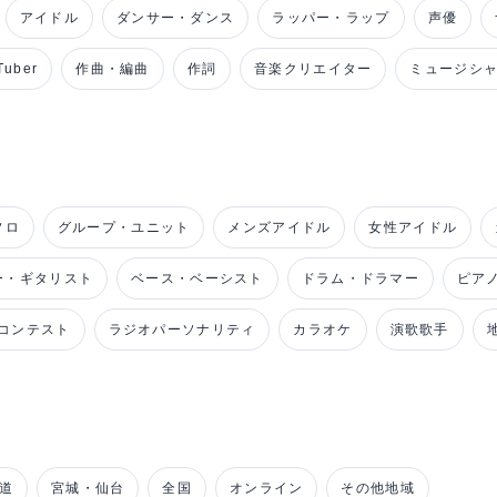
アイドル
ダンサー・ダンス
ラッパー・ラップ
声優
uber
作曲・編曲
作詞
音楽クリエイター
ミュージシ
ソロ
グループ・ユニット
メンズアイドル
女性アイドル
ー・ギタリスト
ベース・ベーシスト
ドラム・ドラマー
ピア
コンテスト
ラジオパーソナリティ
カラオケ
演歌歌手
道
宮城・仙台
全国
オンライン
その他地域