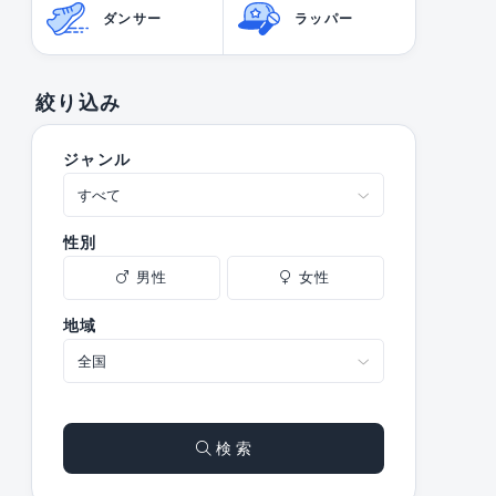
ダンサー
ラッパー
絞り込み
ジャンル
性別
男性
女性
地域
検 索