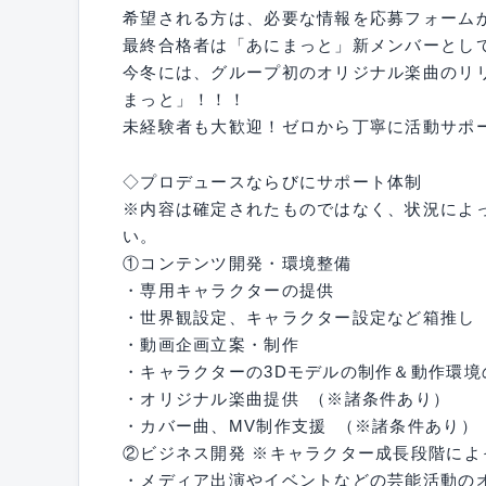
希望される方は、必要な情報を応募フォーム
最終合格者は「あにまっと」新メンバーとし
今冬には、グループ初のオリジナル楽曲のリ
まっと」！！！
未経験者も大歓迎！ゼロから丁寧に活動サポ
◇プロデュースならびにサポート体制
※内容は確定されたものではなく、状況によ
い。
①コンテンツ開発・環境整備
・専用キャラクターの提供
・世界観設定、キャラクター設定など箱推し
・動画企画立案・制作
・キャラクターの3Dモデルの制作＆動作環境
・オリジナル楽曲提供 （※諸条件あり）
・カバー曲、MV制作支援 （※諸条件あり）
②ビジネス開発 ※キャラクター成長段階によ
・メディア出演やイベントなどの芸能活動の