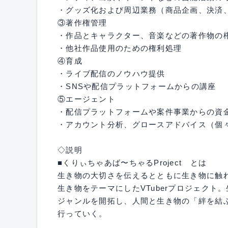
・グッズ化および周辺業務（商品企画、決済
③著作権管理
・作品とキャラクター、音楽などの著作物の
・他社作品使用のための権利処理
④育成
・ライブ配信のノウハウ提供
・SNSや配信プラットフォームからの講座
⑤エージェント
・配信プラットフォームや案件事業からの資
・アカウント分析、グロースアドバイス（個
◇説明
■くりぃちゃあば〜ちゃるProject とは
生き物の大切さを伝えるとともに生き物に触
生き物をテーマにしたVTuberプロジェク
ジャンルを開拓し、人間と生き物の「絆を結
行っていく。