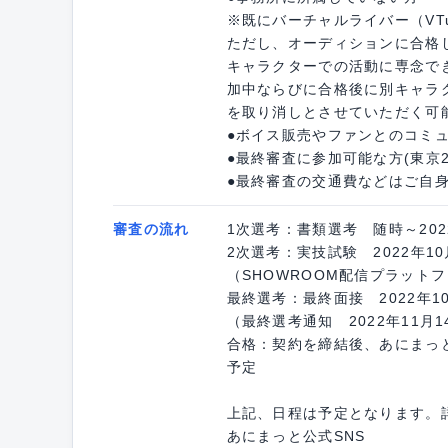
※既にバーチャルライバー（VT
ただし、オーディションに合格し
キャラクターでの活動に専念で
加中ならびに合格後に別キャラ
を取り消しとさせていただく可
●ボイス販売やファンとのコミ
●最終審査に参加可能な方(東京
●最終審査の交通費などはご自
審査の流れ
1次選考：書類選考 随時～2022
2次選考：実技試験 2022年10月
（SHOWROOM配信プラット
最終選考：最終面接 2022年10
（最終選考通知 2022年11月1
合格：契約を締結後、あにまっと
予定
上記、日程は予定となります。
あにまっと公式SNS