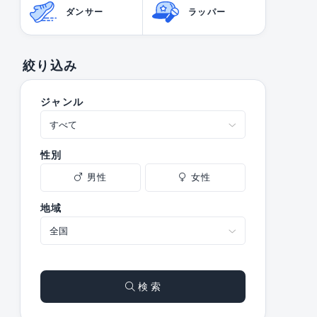
ダンサー
ラッパー
絞り込み
ジャンル
性別
男性
女性
地域
検 索