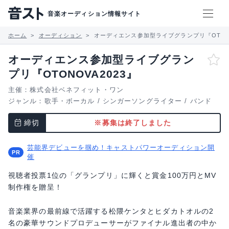
音楽オーディション情報サイト
ホーム
オーディション
オーディエンス参加型ライブグランプリ『OTONO
オーディエンス参加型ライブグラン
プリ『OTONOVA2023』
主催：株式会社ベネフィット・ワン
ジャンル：
歌手・ボーカル
/
シンガーソングライター
/
バンド
締切
※募集は終了しました
芸能界デビューを掴め！キャストパワーオーディション開
催
視聴者投票1位の「グランプリ」に輝くと賞金100万円とMV
制作権を贈呈！
音楽業界の最前線で活躍する松隈ケンタとヒダカトオルの2
名の豪華サウンドプロデューサーがファイナル進出者の中か