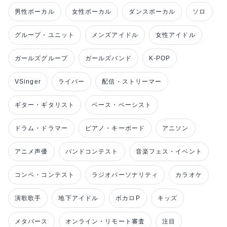
男性ボーカル
女性ボーカル
ダンスボーカル
ソロ
グループ・ユニット
メンズアイドル
女性アイドル
ガールズグループ
ガールズバンド
K-POP
VSinger
ライバー
配信・ストリーマー
ギター・ギタリスト
ベース・ベーシスト
ドラム・ドラマー
ピアノ・キーボード
アニソン
アニメ声優
バンドコンテスト
音楽フェス・イベント
コンペ・コンテスト
ラジオパーソナリティ
カラオケ
演歌歌手
地下アイドル
ボカロP
キッズ
メタバース
オンライン・リモート審査
注目