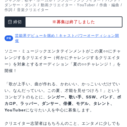
ジャンル：
歌手・ボーカル
/
シンガーソングライター
/
バンド
/
ダンサー・ダンス
/
動画クリエイター・YouTuber
/
作曲・編曲
/
作詞
/
音楽クリエイター
締切
※募集は終了しました
芸能界デビューを掴め！キャストパワーオーディション開
催
ソニー・ミュージックエンタテインメントがこの夏○○にチャ
レンジするクリエイター（何かにチャレンジするクリエイタ
ー）を対象とするオーディション「夏の○○チャレンジ！」を
開催！
「歌が上手い、曲が作れる、かわいい、かっこいいだけでい
い。なんだっていい。この夏、才能を見せつけろ！」という
コンセプトのもとに、
シンガー、歌い手、SSW、バンド、ボ
カロP、ラッパー、ダンサー、俳優、モデル、タレント、
YouTuber
になりたい人を中心に募集します。
クリエイター志望者はもちろんのこと、エンタメに少しでも