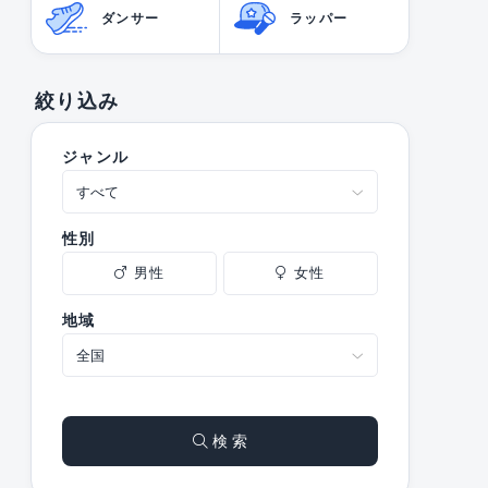
ダンサー
ラッパー
絞り込み
ジャンル
性別
男性
女性
地域
検 索