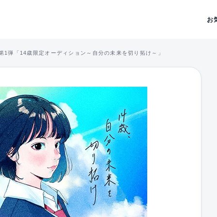
お
dition 第1弾「14歳限定オーディション～自分の未来を切り拓け～」