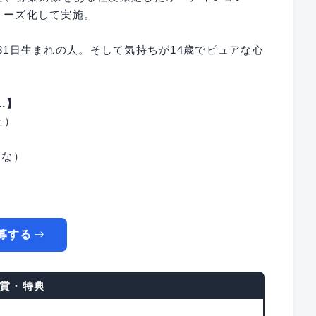
」をシリーズ化して実施。
3月31日生まれの人。そして気持ちが14歳でピュアな心
は…】
た）
）
力的な）
、
募する
賞・特典