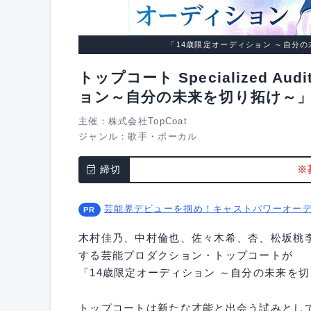
「14歳限定オーディション ～自分の未来
トップコート Specialized Au
ョン～自分の未来を切り拓け～
主催：株式会社TopCoat
ジャンル：
歌手・ボーカル
締切
※
芸能界デビューを掴め！キャストパワーオー
木村佳乃、中村倫也、佐々木希、杏、松坂桃
する芸能プロダクション・トップコートが
「14歳限定オーディション ～自分の未来を
トップコートは新たな才能と出会う試みとし