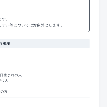
ます。
モデル等については対象外とします。
概要
31日生まれの人
持つ人
属の方
）