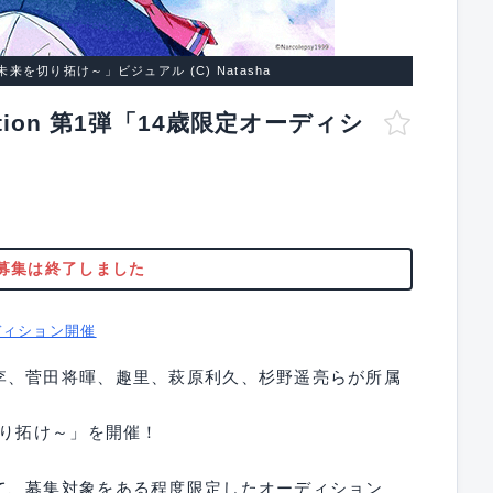
を切り拓け～」ビジュアル (C) Natasha
dition 第1弾「14歳限定オーディシ
」
募集は終了しました
ディション開催
李、菅田将暉、趣里、萩原利久、杉野遥亮らが所属
切り拓け～」を開催！
て、募集対象をある程度限定したオーディション