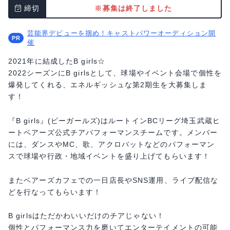
締切
※募集は終了しました
芸能界デビューを掴め！キャストパワーオーディション開
催
2021年に結成したB girls☆
2022シーズンにB girlsとして、球場やイベント会場で個性を
爆発してくれる、エネルギッシュな第2期生を大募集しま
す！
『B girls』(ビーガールズ)はルートインBCリーグ埼玉武蔵ヒ
ートベアーズ公式チアパフォーマンスチームです。メンバー
には、ダンスやMC、歌、アクロバットなどのパフォーマン
スで球場や行政・地域イベントを盛り上げてもらいます！
またベアーズカフェでの一日店長やSNS運用、ライブ配信な
どを行なってもらいます！
B girlsはただかわいいだけのチアじゃない！
個性とパフォーマンス力を磨いてエンターテイメントの可能