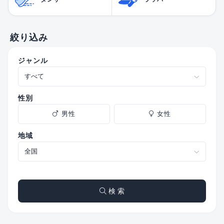
絞り込み
ジャンル
性別
男性
女性
地域
検 索