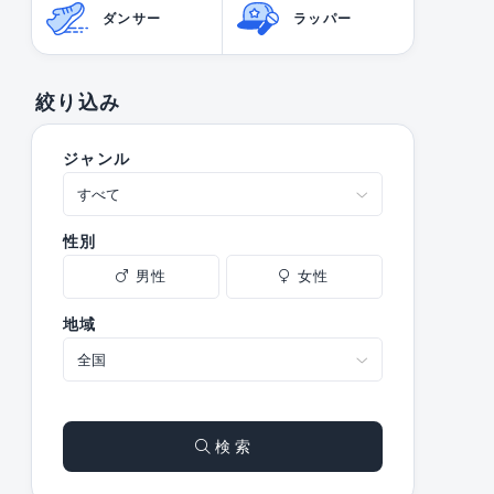
ダンサー
ラッパー
絞り込み
ジャンル
性別
男性
女性
地域
検 索