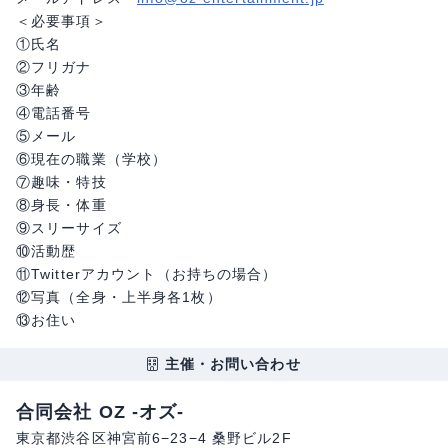
＜必要事項＞
①氏名
②フリガナ
③年齢
④電話番号
⑤メール
⑥現在の職業（学校）
⑦趣味・特技
⑧身長・体重
⑨スリーサイズ
⑩活動歴
⑪Twitterアカウント（お持ちの場合）
⑫写真（全身・上半身各1枚）
⑬お住い
主催・お問い合わせ
合同会社 OZ -オズ-
東京都渋谷区神宮前6−23−4 桑野ビル2F